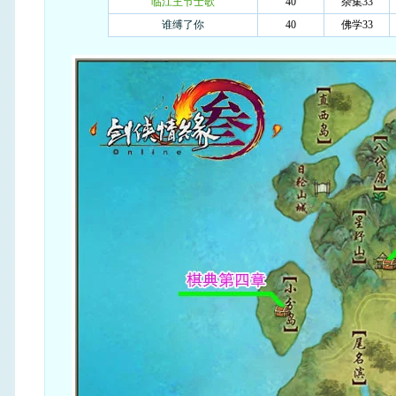
临江王节士歌
40
杂集33
谁缚了你
40
佛学33