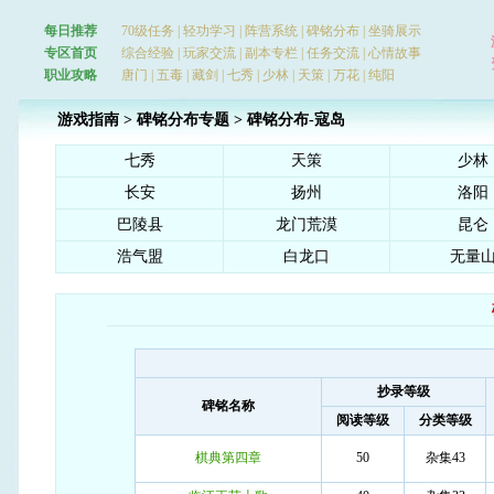
每日推荐
70级任务
|
轻功学习
|
阵营系统
|
碑铭分布
|
坐骑展示
专区首页
综合经验
|
玩家交流
|
副本专栏
|
任务交流
|
心情故事
职业攻略
唐门
|
五毒
|
藏剑
|
七秀
|
少林
|
天策
|
万花
|
纯阳
游戏指南
>
碑铭分布专题
> 碑铭分布-寇岛
七秀
天策
少林
长安
扬州
洛阳
巴陵县
龙门荒漠
昆仑
浩气盟
白龙口
无量
抄录等级
碑铭名称
阅读等级
分类等级
棋典第四章
50
杂集43