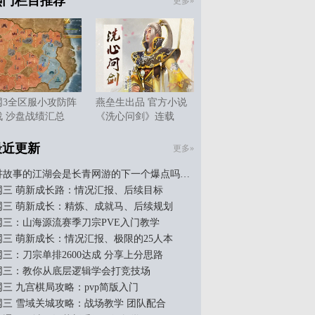
热门栏目推荐
更多»
网3全区服小攻防阵
燕垒生出品 官方小说
战 沙盘战绩汇总
《洗心问剑》连载
最近更新
更多»
讲故事的江湖会是长青网游的下一个爆点吗…
网三 萌新成长路：情况汇报、后续目标
网三 萌新成长：精炼、成就马、后续规划
网三：山海源流赛季刀宗PVE入门教学
网三 萌新成长：情况汇报、极限的25人本
网三：刀宗单排2600达成 分享上分思路
网三：教你从底层逻辑学会打竞技场
网三 九宫棋局攻略：pvp简版入门
网三 雪域关城攻略：战场教学 团队配合