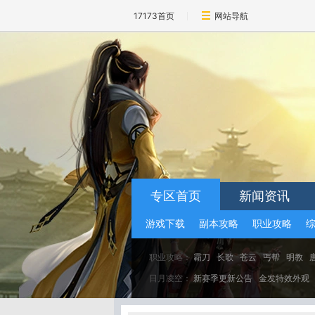
17173首页
网站导航
专区首页
新闻资讯
游戏下载
副本攻略
职业攻略
职业攻略：
霸刀
长歌
苍云
丐帮
明教
日月凌空：
新赛季更新公告
金发特效外观