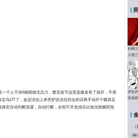
剑网3
入艳
伊吹鸡
性一个人干掉6根蜡烛无压力，繁音急节这里是爆发有了就开，不再
排戏
肯定鸟OT了，血还没抬上来秃驴还没拉回去的话再手动开个蝶弄足
选择宏自动判断雷霆，自动打断，全程不开龙池乐以免仇恨幽冥指
·
《塞
·
神谷英