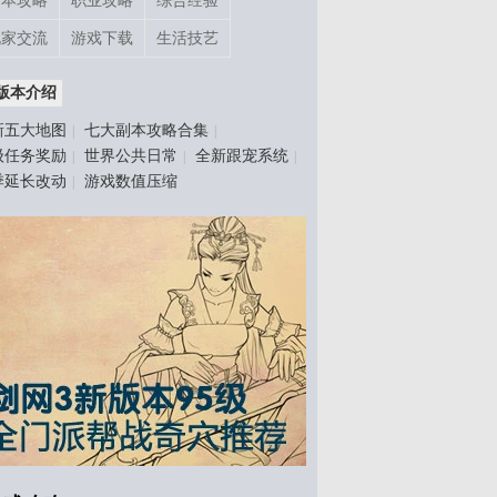
副本攻略
职业攻略
综合经验
玩家交流
游戏下载
生活技艺
版本介绍
新五大地图
七大副本攻略合集
|
|
级任务奖励
世界公共日常
全新跟宠系统
|
|
|
季延长改动
游戏数值压缩
|