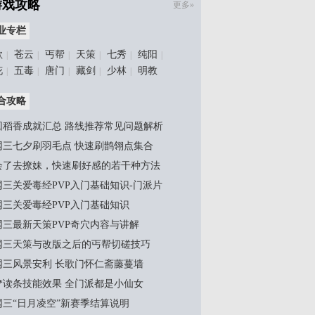
游戏攻略
更多»
业专栏
歌
苍云
丐帮
天策
七秀
纯阳
|
|
|
|
|
|
花
五毒
唐门
藏剑
少林
明教
|
|
|
|
|
合攻略
回稻香成就汇总 路线推荐常见问题解析
网三七夕刷羽毛点 快速刷鹊翎点集合
会了去撩妹，快速刷好感的若干种方法
网三关爱毒经PVP入门基础知识-门派片
网三关爱毒经PVP入门基础知识
网三最新天策PVP奇穴内容与讲解
网三天策与改版之后的丐帮切磋技巧
网三风景安利 长歌门怀仁斋藤蔓墙
**读条技能效果 全门派都是小仙女
网三“日月凌空”新赛季结算说明