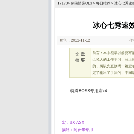
17173
>
剑侠情缘OL3
>
每日推荐
> 冰心七秀速
冰心七秀速效
时间：2012-11-12
作
17:04
前言：本来很早以前要写
文 章
己私人的工作学习，马上
摘 要
的，所以先直接码一篇宏临
定了输出了手法的，不同
特殊BOSS专用宏x4
宏：BX-ASX
描述：阿萨辛专用