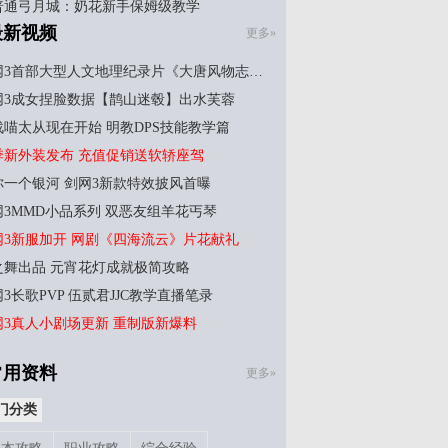
5普通弓月城：奶花新手保姆级教学
最新视频
更多»
网3首部大型人文地理纪录片《大唐风物志…
网3成女捏脸数据【鹊山迷毂】出水芙蓉
战喵太从现在开始 明教DPS技能教学篇
季新外装发布 充值促销送软轿座驾
你一个银河 剑网3新款特效披风首曝
网3MMD小品系列 双恶友组羊花丐琴
网3新服加开 网剧《四海流云》片花献礼
之舞出品 元宵花灯成就极简攻略
3长歌PVP 伍贰君JJC教学直播笔录
网3真人小剧场更新 重制版新爆料
常用资料
更多»
门分类