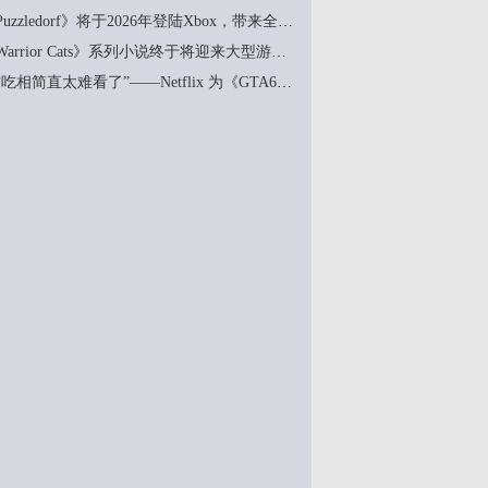
uzzledorf》将于2026年登陆Xbox，带来全新谜题
arrior Cats》系列小说终于将迎来大型游戏改编
相简直太难看了”——Netflix 为《GTA6》加长版预览设置付费门槛引发粉丝不满