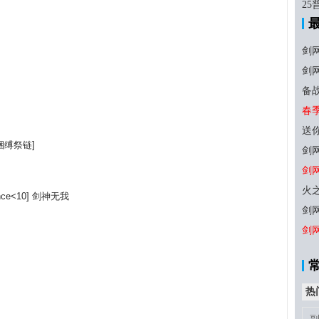
2
剑
剑
备
春
送
剑|捆缚祭链]
剑
剑
火
stance<10] 剑神无我
剑网
剑
热