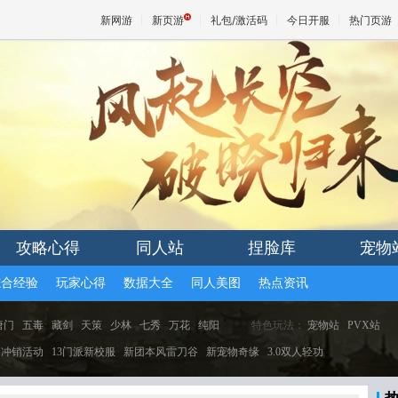
新网游
新页游
礼包/激活码
今日开服
热门页游
魔兽
天堂
王权与
攻略心得
同人站
捏脸库
宠物
综合经验
玩家心得
数据大全
同人美图
热点资讯
唐门
五毒
藏剑
天策
少林
七秀
万花
纯阳
特色玩法：
宠物站
PVX站
冲销活动
13门派新校服
新团本风雷刀谷
新宠物奇缘
3.0双人轻功