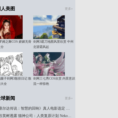
同人美图
更多»
罗姆之舞COS 娇媚无骨
剑网3霸刀地图风景欣赏 中州
三分
北望霜风起
腿子剑网3散排日记 散
剑网三七秀COS欣赏 内景意识
精大全
流一样惊艳
全球新闻
更多»
尔达传说：智慧的回响》真人电影选定 Uli Latukefu 饰演加侬多夫
树透露 猫神公司：人类复原计划 Nekokami 关键场景灵感源自《蜘蛛侠2》中的片段