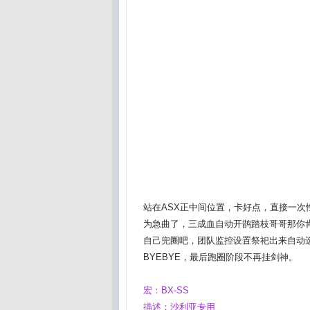
站在ASX正中间位置，卡好点，直接一次
为急曲了，三成血自动开鹊踏枝哥哥那你
自己兜圈吧，团队监控设置祭祀出来自动
BYEBYE，最后跑圈阶段不再挂剑神。
宏：BX-SS
描述：沙利亚专用