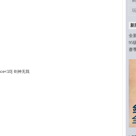
新
全
95
赛
stance<10] 剑神无我