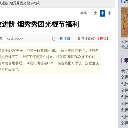
效进阶 烟秀秀团光棍节福利
字号：
大
中
小
进阶 烟秀秀团光棍节福利
者：rx6shadow
手机订阅
参与评论(
0
)
【投稿】
剑
营
篇关于BX的帖子，但是一边要组织团队，家里事情也要忙，还有自
假也要休完了，上班了还要更忙起来。但答应团里的XX妹子们过
时凑合用着吧，BX要打出稳定DPS，装备搭配可以说一定程度决
场合的应变也
会
剑
剑
剑
剑
剑
剑
剑
剑