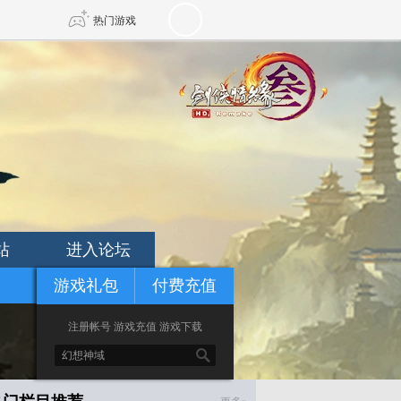
热门游戏
DNF
传奇4
剑网3旗舰版
新天龙八部
自由
诛仙世界
新仙侠5
站
进入论坛
游戏礼包
付费充值
注册帐号
游戏充值
游戏下载
