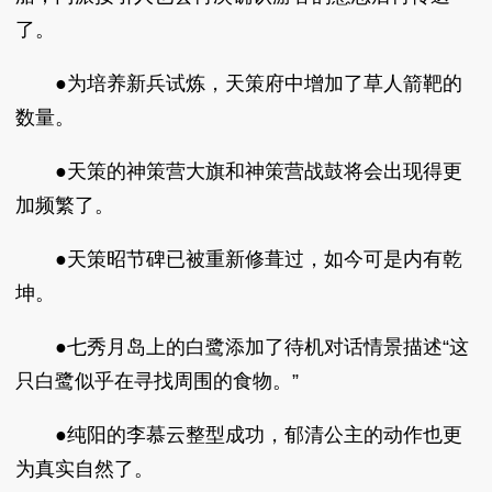
了。
●为培养新兵试炼，天策府中增加了草人箭靶的
数量。
●天策的神策营大旗和神策营战鼓将会出现得更
加频繁了。
●天策昭节碑已被重新修葺过，如今可是内有乾
坤。
●七秀月岛上的白鹭添加了待机对话情景描述“这
只白鹭似乎在寻找周围的食物。”
●纯阳的李慕云整型成功，郁清公主的动作也更
为真实自然了。