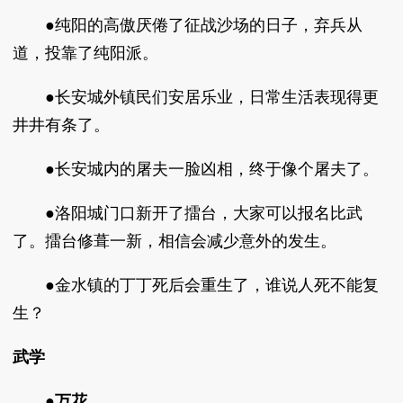
●纯阳的高傲厌倦了征战沙场的日子，弃兵从
道，投靠了纯阳派。
●长安城外镇民们安居乐业，日常生活表现得更
井井有条了。
●长安城内的屠夫一脸凶相，终于像个屠夫了。
●洛阳城门口新开了擂台，大家可以报名比武
了。擂台修葺一新，相信会减少意外的发生。
●金水镇的丁丁死后会重生了，谁说人死不能复
生？
武学
●
万花