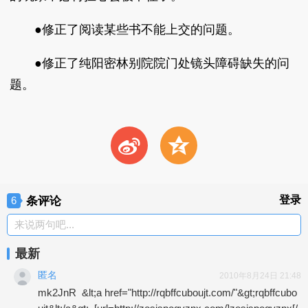
●修正了阅读某些书不能上交的问题。
●修正了纯阳密林别院院门处镜头障碍缺失的问
题。
t
z
条评论
登录
6
来说两句吧...
最新
匿名
2010年8月24日 21:48
mk2JnR  &lt;a href="http://rqbffcuboujt.com/"&gt;rqbffcubo