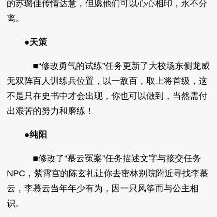
的苏璐佳传情达意，但愿他们可以心心相印，永不分
离。
●天策
■“修改勇气的试练”任务更新了大校场东侧龙威
无双阵百人训练兵位置，以一敌百，取上将首级，这
不是只在史书中才会出现，你也可以做到，当然需付
出艰苦的努力和磨练！
●
纯阳
■修改了“慕云冤案”任务描述文字与接交任务
NPC，紫霄宫的陈玄礼让你去密林别院附近寻找李慕
云，李慕云当年年少有为，因一只风筝而与公主相
识。