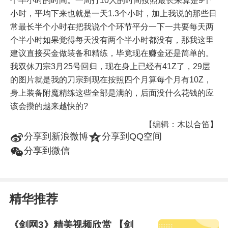
个半小时的时间。一周打10人的时间按照最长来算是9个
小时，平均下来也就是一天1.3个小时，加上我说的那些日
常最长半个小时在把我说个个环节平分一下一共要每天两
个半小时如果觉得每天没有两个半小时都没有，那我这里
建议直接买金做装备和精练，毕竟现在赚金还是简单的。
我双休刀宗3月25号回归，现在身上已经有41Z了，29层
的图片就是我的刀宗到现在按照四个月算每个月有10Z，
身上装备附魔精练这些全部是满的，后面没什么花钱的应
该会攒的越来越快的?
【编辑：木以合笛】
t
z
分享到新浪微博
分享到QQ空间
w
分享到微信
精华推荐
《剑网3》精美视频欣赏 【剑