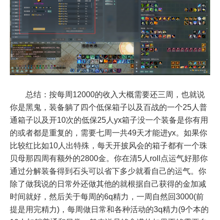
总结：按每周12000的收入大概需要还三周，也就说
你是黑鬼，装备躺了四个低保箱子以及百战的一个25人普
通箱子以及开10次的低保25人yx箱子没一个装备是你有用
的或者都是重复的，需要七周一共49天才能进yx。如果你
比较红比如10人出特殊，每天开披风会的箱子都有一个珠
贝母那四周有额外的2800金。你在清5人roll点运气好那你
通过分解装备得到石头可以省下多少就看自己的运气。你
除了做我说的日常外还做其他的就根据自己获得的金加减
时间就好，然后关于每周的6q精力，一周自然回3000(前
提是用完精力)，每周做日常和各种活动的3q精力(9个本的