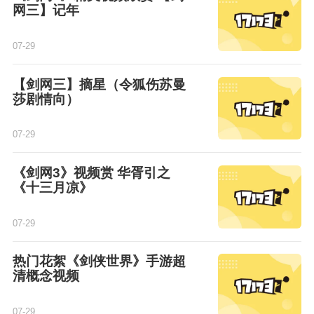
网三】记年
07-29
【剑网三】摘星（令狐伤苏曼
莎剧情向）
07-29
《剑网3》视频赏 华胥引之
《十三月凉》
07-29
热门花絮《剑侠世界》手游超
清概念视频
07-29