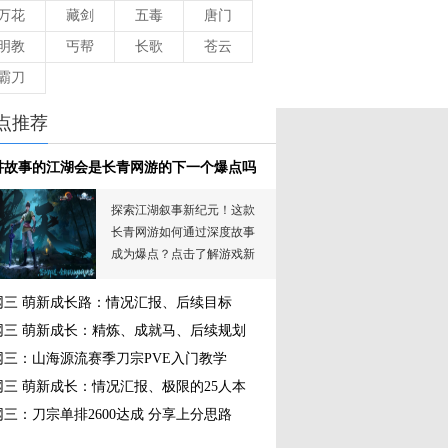
万花
藏剑
五毒
唐门
明教
丐帮
长歌
苍云
霸刀
点推荐
讲故事的江湖会是长青网游的下一个爆点吗
探索江湖叙事新纪元！这款
长青网游如何通过深度故事
成为爆点？点击了解游戏新
闻、攻略与未来趋势。
网三 萌新成长路：情况汇报、后续目标
网三 萌新成长：精炼、成就马、后续规划
网三：山海源流赛季刀宗PVE入门教学
网三 萌新成长：情况汇报、极限的25人本
网三：刀宗单排2600达成 分享上分思路