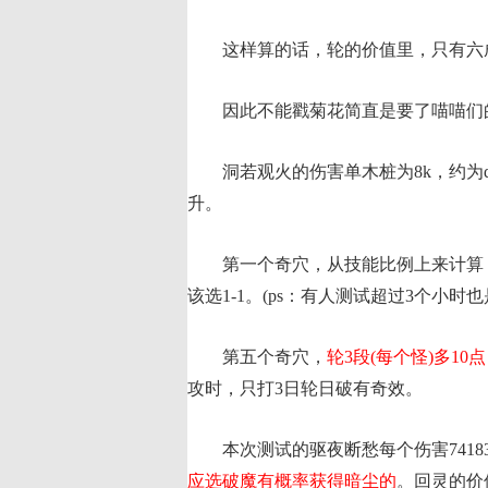
这样算的话，轮的价值里，只有六成
因此不能戳菊花简直是要了喵喵们
洞若观火的伤害单木桩为8k，约为dp
升。
第一个奇穴，从技能比例上来计算，轮伤
该选1-1。(ps：有人测试超过3个小时
第五个奇穴，
轮3段(每个怪)多1
攻时，只打3日轮日破有奇效。
本次测试的驱夜断愁每个伤害74183
应选破魔有概率获得暗尘的
。回灵的价