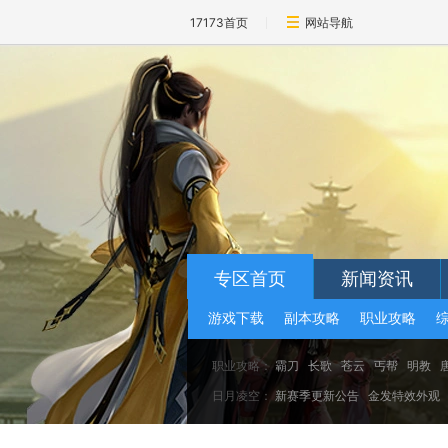
17173首页
网站导航
专区首页
新闻资讯
游戏下载
副本攻略
职业攻略
职业攻略：
霸刀
长歌
苍云
丐帮
明教
日月凌空：
新赛季更新公告
金发特效外观