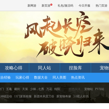
新网游
新页游
礼包/激活码
今日开服
热门页游
魔兽
天堂
王权与
攻略心得
同人站
捏脸库
宠物
综合经验
玩家心得
数据大全
同人美图
热点资讯
唐门
五毒
藏剑
天策
少林
七秀
万花
纯阳
特色玩法：
宠物站
PVX站
冲销活动
13门派新校服
新团本风雷刀谷
新宠物奇缘
3.0双人轻功