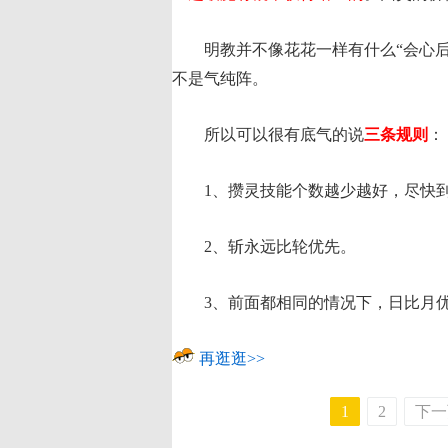
明教并不像花花一样有什么“会心后
不是气纯阵。
所以可以很有底气的说
三条规则
：
1、攒灵技能个数越少越好，尽快到
2、斩永远比轮优先。
3、前面都相同的情况下，日比月
再逛逛>>
1
2
下一