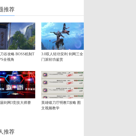
题推荐
刀谷攻略 BOSS机制T
3.0双人轻功安利 剑网三全
PS全视角
门派轻功鉴赏
届剑网3竞技大师赛
英雄锻刀厅明教T攻略 图
文视频教学
人推荐