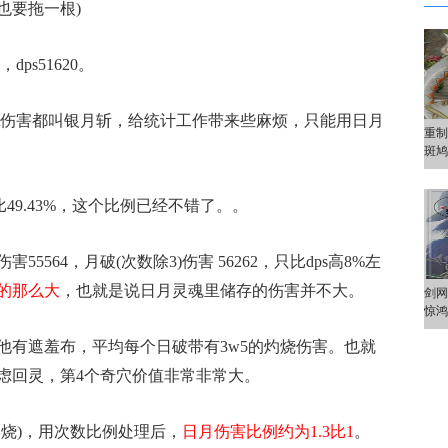
也要拖一根)
ps51620。
伤害都叫银月斩，给统计工作带来些麻烦，只能用日月
重制
斑
49.43%，这个比例已经不错了。。
64，月破(次数除3)伤害 56262，只比dps高8%左
的那么大
，也就是说日月灵魂里储存的伤害并不大。
剑网
惊
有遮羞布，平均每个日破带有3w5的灼烧伤害。也就
虑回灵，第4个奇穴价值非常非常大。
烧)，用次数比例处理后，
日月伤害比例约为1.3比1
。