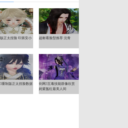
版正太捏脸 印第安小
超耐看脸型推荐 沈青
鸠
3重制版正太捏脸数据
剑网3五毒技能群像欣赏
鸿
姹紫氲红最美人间