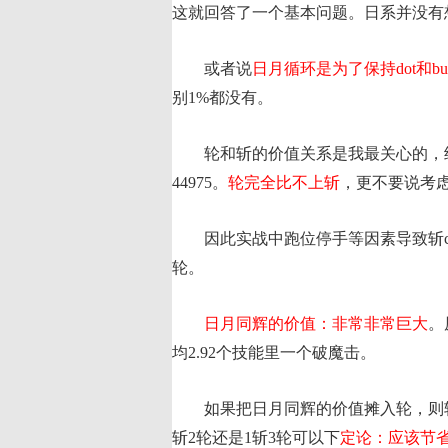
这就回答了一个基本问题。日系并没有
或者说
日月循环是为了保持dot和buf
别1%都没有。
轮和斩的价值关系是我最关心的，结果是，
44975。
轮完全比不上斩
，更不要说考虑
因此实战中跑位停手等因素导致斩cd
轮。
日月同辉的价值：非常非常巨大
。
均2.92个技能里一个破魔击。
如果把日月同辉的价值摊入轮，则轮的价
斩2轮还是1斩3轮可以下
定论：应该节