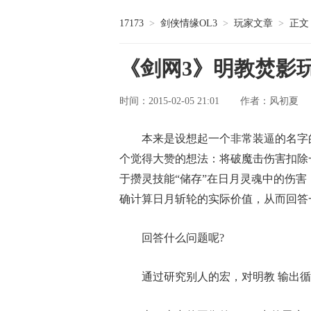
17173
>
剑侠情缘OL3
>
玩家文章
>
正文
《剑网3》明教焚影
时间：2015-02-05 21:01
风初夏
作者：
本来是设想起一个非常装逼的名字的
个觉得大赞的想法：将破魔击伤害扣除一
于攒灵技能“储存”在日月灵魂中的伤害
确计算日月斩轮的实际价值，从而回答
回答什么问题呢?
通过研究别人的宏，对明教 输出循