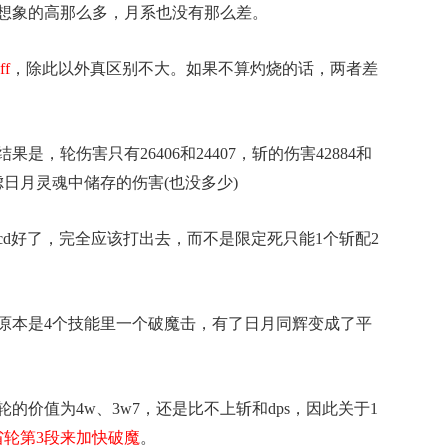
想象的高那么多，月系也没有那么差。
f
，除此以外真区别不大。如果不算灼烧的话，两者差
轮伤害只有26406和24407，斩的伤害42884和
日月灵魂中储存的伤害(也没多少)
好了，完全应该打出去，而不是限定死只能1个斩配2
原本是4个技能里一个破魔击，有了日月同辉变成了平
值为4w、3w7，还是比不上斩和dps，因此关于1
省轮第3段来加快破魔
。