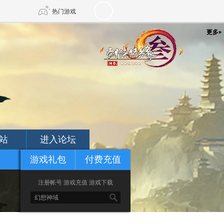
热门游戏
更多»
更多»
更多»
DNF
传奇4
剑网3旗舰版
新天龙八部
自由
诛仙世界
新仙侠5
站
进入论坛
游戏礼包
付费充值
注册帐号
游戏充值
游戏下载
