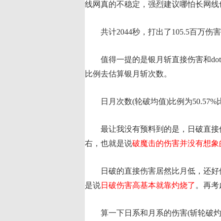
线网真的不稳定，强烈建议哪怕长网线
共计2044秒，打出了105.5百万伤害，d
值得一提的是银月斩直接伤害和dot
比例去估算银月斩次数。
日月次数(轮破均值)比例为50.57%比
最让我没有预料到的是，日破直接伤害555
右，也就是说
破魔击的伤害并没有想象
日破的直接伤害居然比月低，还好他
是说
日破伤害高基本就靠灼烧了
。再考
算一下日系和月系的伤害(斩轮破灼