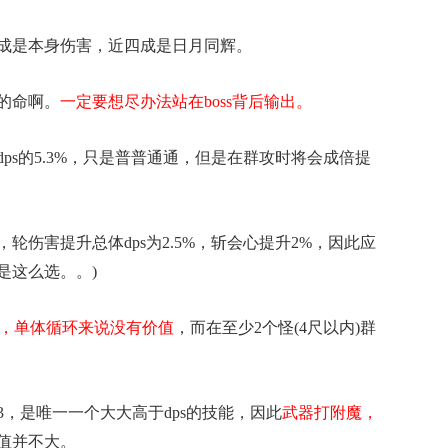
是本身伤害，近四成是日月同辉。
的命啊。
一定要想尽办法站在boss背后输出。
s的5.3%，只是普普通通，但是在群攻时将会成倍提
害提升总体dps为2.5%，斩会心提升2%，因此应
也是这么选。。)
0点，单体循环来说没有价值
，而在至少2个怪(4尺以内)群
，是唯一一个大大高于dps的技能，因此
武器打附魔，
值并不大。