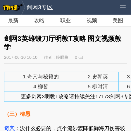
剑网3专区
最新
攻略
职业
视频
美图
剑网3英雄锻刀厅明教T攻略 图文视频教
学
2017-06-10 10:10
作者：晚眼曲
0
1.奇穴与秘籍的
2.史朝英
3
4.柳哲
5.柳时清
6
更多剑网3明教T攻略请持续关注
17173剑网3
专
（三）柳愚
奇穴
：没什么必要的，点个流沙渡降低御海刀伤害较