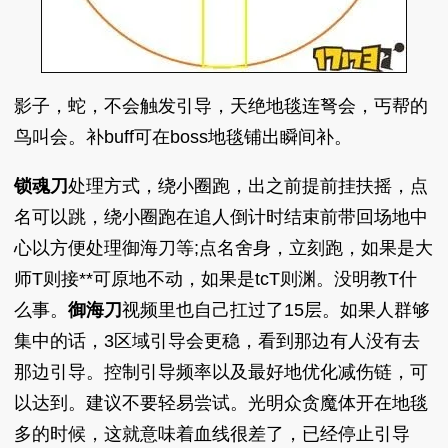
影子，蛇，不会触发引导，天绝地毯连弩会，丐帮的
鸟叫会。补buff可在boss地毯铺出瞬间补。
锁魂刀
处理方式，绕小圈跑，出之前提前挂扶摇，点
名可以跳，绕小圈跑在追人倒计时结束前带回场地中
心以方便处理御海刀等;点名舍身，立刻跑，如果是大
师T则接**可原地不动，如果是tcT则渊。没明教T什
么事。
御海刀
视频里也自己扛过了15层。如果人群够
集中的话，3区域引导会更稳，看到那边有人没有去
那边引导。控制引导频率以及最好地优化减伤链，可
以达到。建议不要轻易尝试。光明众贪魔体开在地毯
多的时候，这就意味着血线很差了，已经停止引导