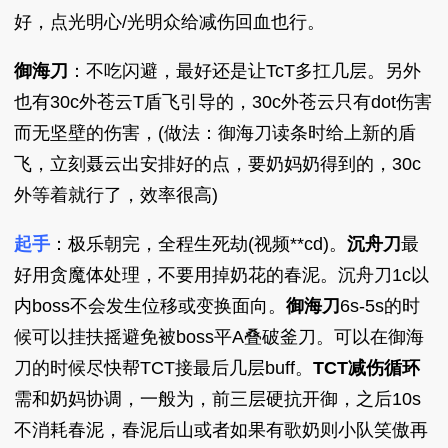
好，点光明心/光明众给减伤回血也行。
御海刀
：不吃闪避，最好还是让TcT多扛几层。另外
也有30c外苍云T盾飞引导的，30c外苍云只有dot伤害
而无坚壁的伤害，(做法：御海刀读条时给上新的盾
飞，立刻聂云出安排好的点，要奶妈奶得到的，30c
外等着就行了，效率很高)
起手
：极乐朝完，全程生死劫(视频**cd)。
沉舟刀
最
好用贪魔体处理，不要用掉奶花的春泥。沉舟刀1c以
内boss不会发生位移或变换面向。
御海刀
6s-5s的时
候可以挂扶摇避免被boss平A叠破釜刀。可以在御海
刀的时候尽快帮TCT接最后几层buff。
TCT减伤循环
需和奶妈协调，一般为，前三层硬抗开御，之后10s
不消耗春泥，春泥后山或者如果有歌奶则小队笑傲再