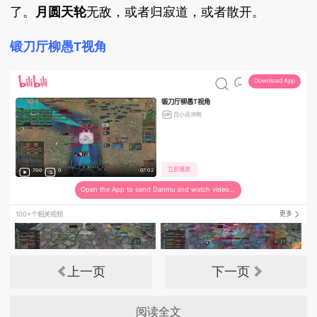
了。
月圆天轮
无敌，或者归寂道，或者散开。
锻刀厅柳愚T视角
上一页
下一页
阅读全文