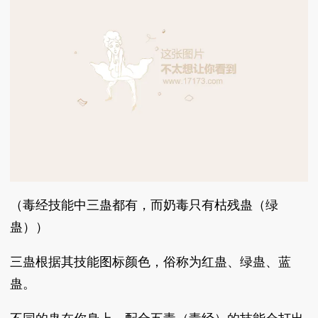
（毒经技能中三蛊都有，而奶毒只有枯残蛊（绿
蛊））
三蛊根据其技能图标颜色，俗称为红蛊、绿蛊、蓝
蛊。