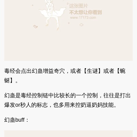
毒经会点出幻蛊增益奇穴，或者【生谜】或者【蜿
蜒】。
幻蛊是毒经控制链中比较长的一个控制，往往是打出
爆发or秒人的标志，也多用来控奶逼奶妈技能。
幻蛊buff：