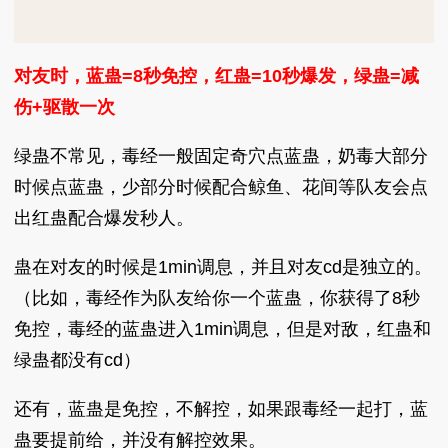
对友时，蓝蛊=8秒免控，红蛊=10秒爆发，绿蛊=减
伤+驱散一次
绿蛊不常见，毒经一般固定奇穴点蓝蛊，奶毒大部分
时候点蓝蛊，少部分时候配合鲸鱼、花间等队友会点
出红蛊配合爆发秒人。
蛊在对友的时候是1min调息，并且对友cd是独立的。
（比如，毒经作为队友给你一个蓝蛊，你获得了8秒
免控，毒经的蓝蛊进入1min调息，但是对敌，红蛊和
绿蛊都没有cd）
还有，蓝蛊是免控，不解控，如果跟毒经一起打，蓝
蛊要提前给，并没有解控效果。