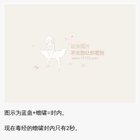
图示为蓝蛊+蟾啸=封内。
现在毒经的蟾啸封内只有2秒。