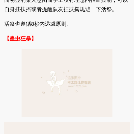
自身挂扶摇或者提醒队友挂扶摇规避一下活祭。
活祭也遵循8秒内递减原则。
【蛊虫狂暴】