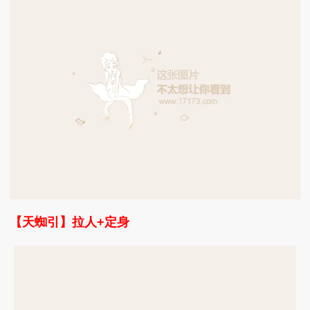
【天蜘引】拉人+定身