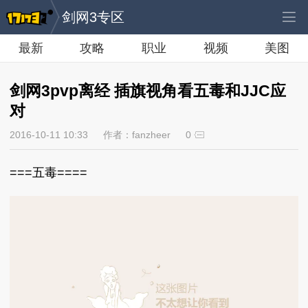
剑网3专区
最新
攻略
职业
视频
美图
剑网3pvp离经 插旗视角看五毒和JJC应
对
2016-10-11 10:33
作者：fanzheer
0
===五毒====