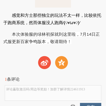
感觉和方士那些独立的玩法不太一样，比较依托
于跑商系统，然而体服没人跑商⁄(⁄ ⁄•⁄ω⁄•⁄ ⁄)⁄
本次体验服的绿林初探就到这里啦，7月14日正
式服更新百家争鸣版本，敬请期待！
t
z
1
条评论
评论赢取激活码/周边等奖励！加群了解详情224611913