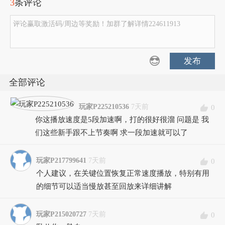
3
条评论
评论赢取激活码/周边等奖励！加群了解详情224611913
发布
全部评论
玩家P225210536
7天前
0
你这播放速度是5段加速啊，打的很好很溜 问题是 我
们这些新手跟不上节奏啊 求一段加速就可以了
玩家P217799641
7天前
0
个人建议，在关键位置恢复正常速度播放，特别有用
的细节可以适当慢放甚至回放来详细讲解
玩家P215020727
7天前
0