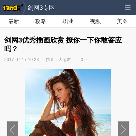
剑网3专区
最新
攻略
职业
视频
美图
剑网3优秀插画欣赏 撩你一下你敢答应
吗？
2017-07-17 10:23
作者：大葱君--
0